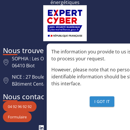
énergétiques
Nous trouver
The information you provide to us is
to process your request
.
SOPHIA : Les Oréades, 125 rue des Amandiers,
06410 Biot
However, please note that no perso
identifiable information should be 
NICE : 27 Boulevard Paul Montel Nice Leader -
this interface
.
Bâtiment Centaure, 06200 Nice
Nous contacter
I GOT IT
04 92 96 92 92
Formulaire