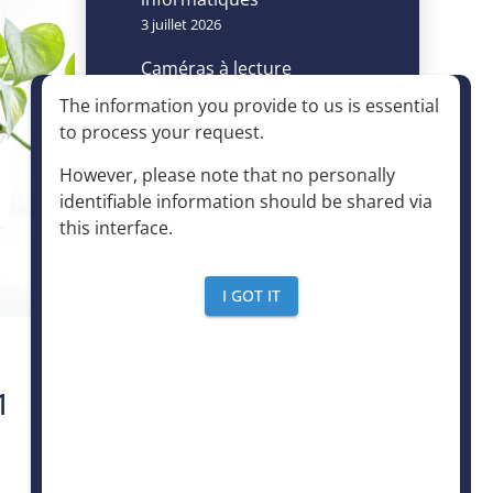
3 juillet 2026
Caméras à lecture
automatisée de plaques
The information you provide to us is essential
d’immatriculation et accès
à la déchèterie : un
to process your request
.
dispositif autorisé à
condition d’être
However, please note that no personally
strictement encadré
identifiable information should be shared via
4 juin 2026
this interface
.
I GOT IT
Accès rapide
1
Expertises