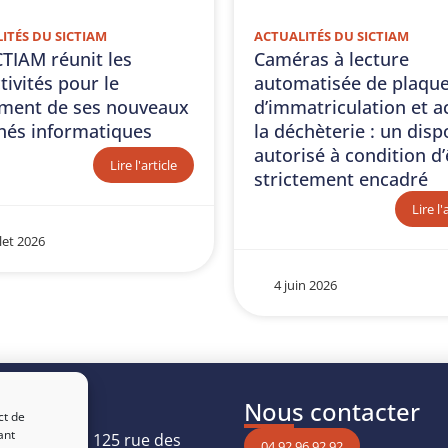
ITÉS DU SICTIAM
ACTUALITÉS DU SICTIAM
CTIAM réunit les
Caméras à lecture
tivités pour le
automatisée de plaqu
ment de ses nouveaux
d’immatriculation et a
és informatiques
la déchèterie : un dispo
autorisé à condition d’
Lire l'article
strictement encadré
Lire l'
llet 2026
4 juin 2026
uver
Nous contacter
ct de
ant
Les Oréades, 125 rue des
04 92 96 92 92