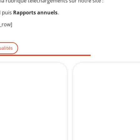
la rubrique
téléchargements
sur notre site :
M
puis
Rapports annuels
.
c_row]
ualités