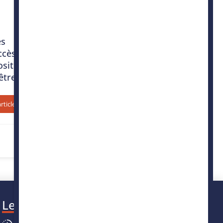
es
ccès à
sitif
être
article
Les horaires
Du lundi au vendredi :
8h30
-
12h30
/