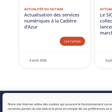
ACTUALITÉS DU SICTIAM
ACTUAL
Actualisation des services
Le SI
numériques à la Cadière-
collec
d’Azur
lance
march
Lire l'article
4 août 2026
3 jui
Nous tro
SICTIAM :
Opérateur public
Notre site Internet utilise des cookies qui assurent le fonctionnement corre
de services numériques et
certaines parties du site web et la prise en compte de vos préférences en t
SOPHIA : 