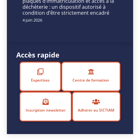
bl
plaques d’immatriculation et accès à la
déchèterie : un dispositif autorisé à
ié
condition d’être strictement encadré
le
4 juin 2026
2
2
s
e
p
Accès rapide
te
m
b
Expertises
Centre de formation
r
e
2
0
Inscription newsletter
Adhérer au SICTIAM
2
5