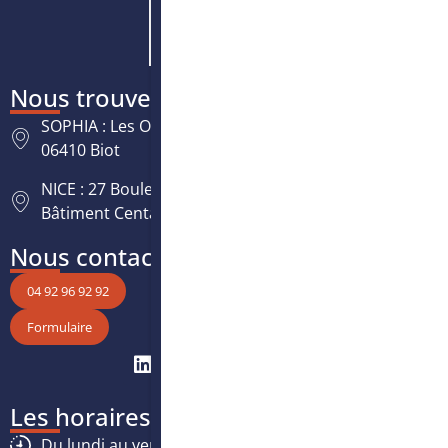
Nous trouver
SOPHIA : Les Oréades, 125 rue des Amandiers,
06410 Biot
NICE : 27 Boulevard Paul Montel Nice Leader -
Bâtiment Centaure, 06200 Nice
Nous contacter
04 92 96 92 92
Formulaire
Les horaires
Du lundi au vendredi :
8h30
-
12h30
/
13h30
-
17h