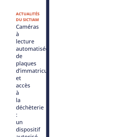
ACTUALITÉS
DU SICTIAM
Caméras
à
lecture
automatisée
de
plaques
d’immatriculation
et
accès
à
la
déchèterie
:
un
dispositif
autorisé