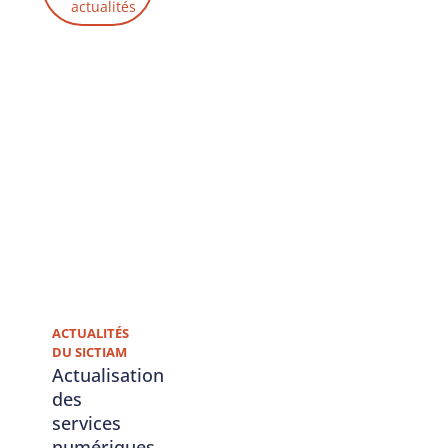
actualités
n
t
P
D
F
2
4.
3
2
M
B
...
ACTUALITÉS
DU SICTIAM
Actualisation
des
services
numériques