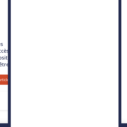
es
ccès à
sitif
être
article