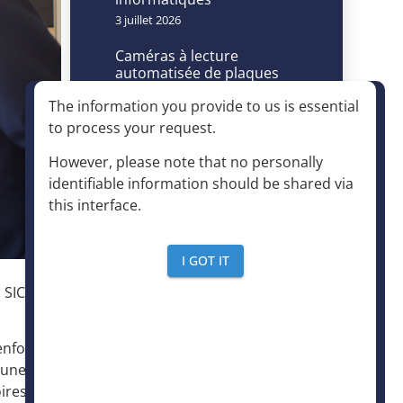
3 juillet 2026
Caméras à lecture
automatisée de plaques
d’immatriculation et accès
The information you provide to us is essential
à la déchèterie : un
dispositif autorisé à
to process your request
.
condition d’être
strictement encadré
However, please note that no personally
4 juin 2026
identifiable information should be shared via
this interface
.
I GOT IT
Accès rapide
u SICTIAM
renforçant
Expertises
 une
ires et