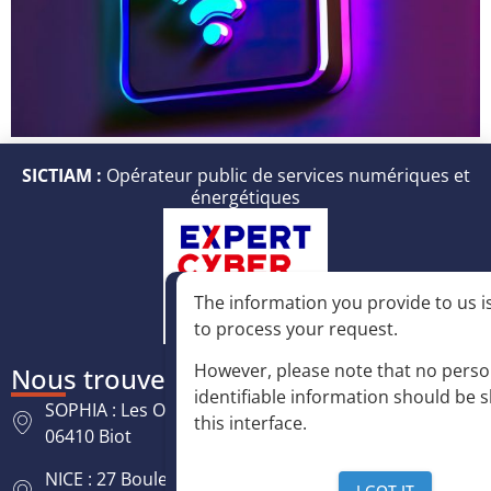
SICTIAM :
Opérateur public de services numériques et
énergétiques
The information you provide to us is
to process your request
.
However, please note that no perso
Nous trouver
identifiable information should be 
SOPHIA : Les Oréades, 125 rue des Amandiers,
this interface
.
06410 Biot
NICE : 27 Boulevard Paul Montel Nice Leader -
I GOT IT