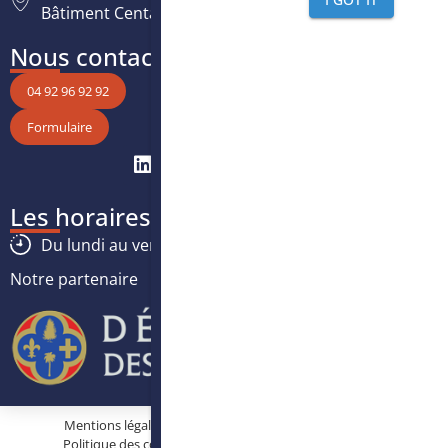
Bâtiment Centaure, 06200 Nice
Nous contacter
04 92 96 92 92
Formulaire
Les horaires
Du lundi au vendredi :
8h30
-
12h30
/
13h30
-
17h
Notre partenaire
Mentions légales
Protection des données personnelles
Politique des cookies
Conditions générales d’utilisation