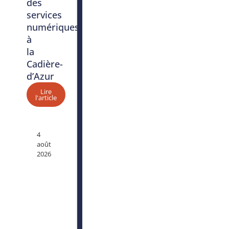
des
services
numériques
à
la
Cadière-
d’Azur
Lire
l'article
4
août
2026