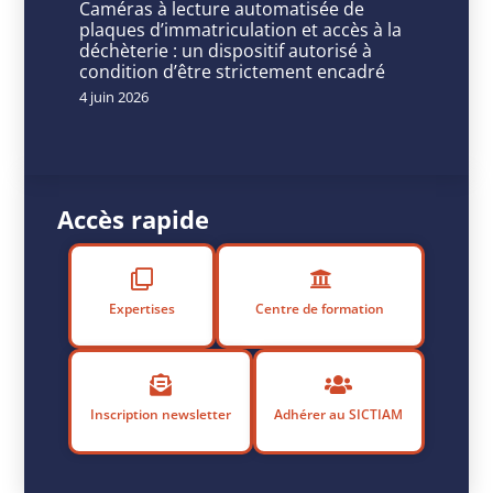
Caméras à lecture automatisée de
artificielle,
plaques d’immatriculation et accès à la
déchèterie : un dispositif autorisé à
souveraineté
condition d’être strictement encadré
et
4 juin 2026
gouvernance
dans
le
Accès rapide
secteur
public
Expertises
Centre de formation
P
u
b
Inscription newsletter
Adhérer au SICTIAM
li
é