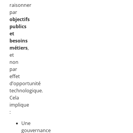
raisonner
par
objectifs
publics
et
besoins
métiers
,
et
non
par
effet
d’opportunité
technologique.
Cela
implique
:
Une
gouvernance