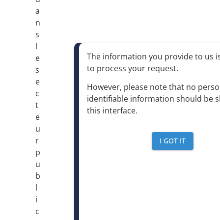
a
n
s
l
The information you provide to us is
e
to process your request
.
s
e
However, please note that no perso
c
identifiable information should be 
t
this interface
.
e
u
r
I GOT IT
p
u
b
l
i
c