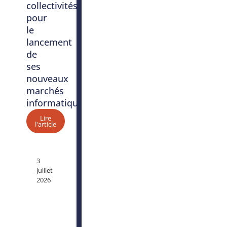
collectivités
pour
le
lancement
de
ses
nouveaux
marchés
informatiques
Lire
l'article
3
juillet
2026