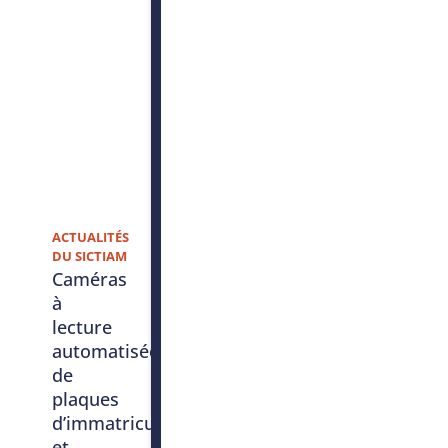
ACTUALITÉS
DU SICTIAM
Caméras
à
lecture
automatisée
de
plaques
d’immatriculation
et