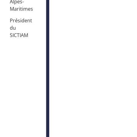
Alpes-
Maritimes
Président
du
SICTIAM
D
e
a
r