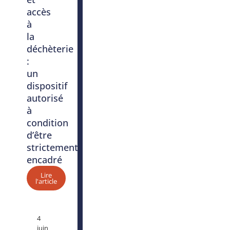
accès
à
la
déchèterie
:
un
dispositif
autorisé
à
condition
d’être
strictement
encadré
Lire
l'article
4
juin