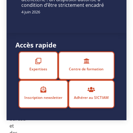
ié
condition d’être strictement encadré
le
4 juin 2026
4
m
ai
2
0
Accès rapide
2
3
Chers
Expertises
Centre de formation
adhérents,
Avec
l’ensemble
des
Inscription newsletter
Adhérer au SICTIAM
membres
du
bureau
et