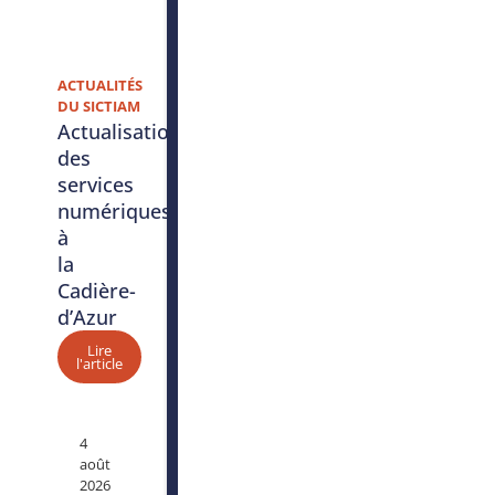
ACTUALITÉS
DU SICTIAM
Actualisation
des
services
numériques
à
la
Cadière-
d’Azur
Lire
l'article
4
août
2026