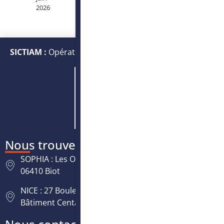
2026
SICTIAM :
Opérateur public de services numériques et
énergétiques
Nous trouver
SOPHIA : Les Oréades, 125 rue des Amandiers,
06410 Biot
NICE : 27 Boulevard Paul Montel Nice Leader -
Bâtiment Centaure, 06200 Nice