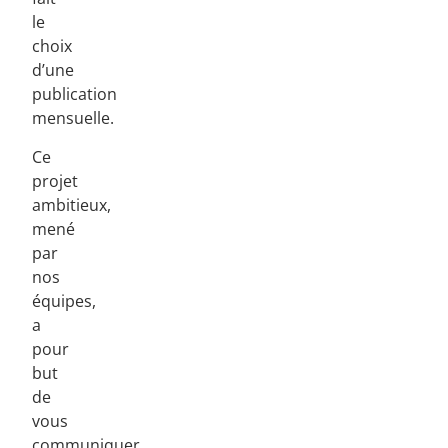
le
choix
d’une
publication
mensuelle.
Ce
projet
ambitieux,
mené
par
nos
équipes,
a
pour
but
de
vous
communiquer,