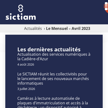
Actualités
›
Le Mensuel – Avril 2023
Le
Mensuel
Les dernières actualités
–
Actualisation des services numériques à
la Cadière-d’Azur
Avril
4 août 2026
2023
Le SICTIAM réunit les collectivités pour
le lancement de ses nouveaux marchés
informatiques
3 juillet 2026
P
u
Caméras à lecture automatisée de
bl
plaques d’immatriculation et accès à la
déchèterie : un dispositif autorisé à