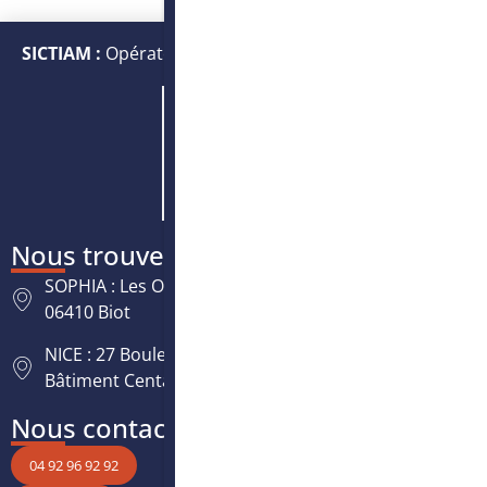
SICTIAM :
Opérateur public de services numériques et
énergétiques
Nous trouver
SOPHIA : Les Oréades, 125 rue des Amandiers,
06410 Biot
NICE : 27 Boulevard Paul Montel Nice Leader -
Bâtiment Centaure, 06200 Nice
Nous contacter
04 92 96 92 92