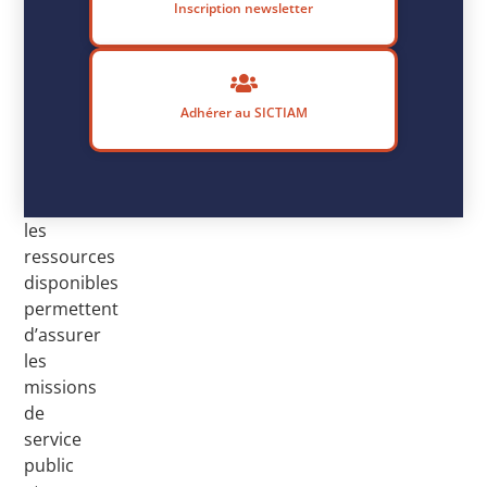
Inscription newsletter
futur
selon
différentes
hypothèses.
Adhérer au SICTIAM
L’outil
vérifie
rapidement
si
les
ressources
disponibles
permettent
d’assurer
les
missions
de
service
public