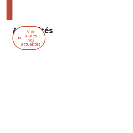
Actualités
Voir
liées
toutes
nos
actualités