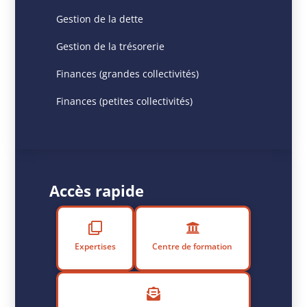
la
Gestion de la dette
santé
financière
Gestion de la trésorerie
d’une
collectivité.
Finances (grandes collectivités)
Elle
Finances (petites collectivités)
analyse
sa
capacité
à
honorer
Accès rapide
ses
engagements
actuels
et
Expertises
Centre de formation
à
maintenir
l’équilibre
budgétaire