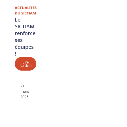
ACTUALITÉS
DU SICTIAM
Le
SICTIAM
renforce
ses
équipes
!
Lire
l'article
21
mars
2025