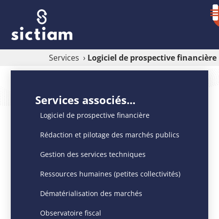
Services
›
Logiciel de prospective financière
Logiciel
de
Services associés...
prospective
Logiciel de prospective financière
financière
Rédaction et pilotage des marchés publics
La
solution
Gestion des services techniques
logicielle
Ressources humaines (petites collectivités)
full
Web
Dématérialisation des marchés
permet
d’évaluer
Observatoire fiscal