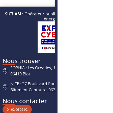
SICTIAM :
Opérateur public de services numériques et
énergétiques
Nous trouver
SOPHIA : Les Oréades, 125 rue des Amandiers,
06410 Biot
NICE : 27 Boulevard Paul Montel Nice Leader -
Bâtiment Centaure, 06200 Nice
Nous contacter
04 92 96 92 92