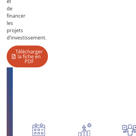
et
de
financer
les
projets
d’investissement.
Télécharger
la fiche en
PDF
Notre
offre
: