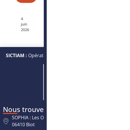
4
juin
2026
SICTIAM :
Opérateur public de services numériques et
énergétiques
Nous trouver
SOPHIA : Les Oréades, 125 rue des Amandiers,
06410 Biot