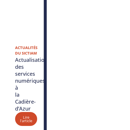
ACTUALITÉS
DU SICTIAM
Actualisation
des
services
numériques
à
la
Cadière-
d’Azur
Lire
l'article