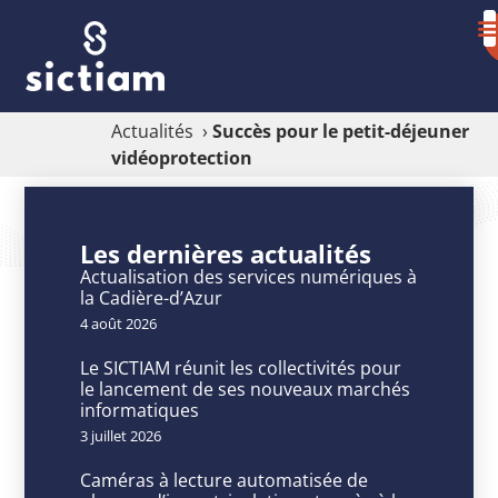
Actualités
›
Succès pour le petit-déjeuner
vidéoprotection
Succès
pour
Les dernières actualités
le
Actualisation des services numériques à
la Cadière-d’Azur
petit-
4 août 2026
déjeuner
Le SICTIAM réunit les collectivités pour
vidéoprotection
le lancement de ses nouveaux marchés
informatiques
3 juillet 2026
Caméras à lecture automatisée de
P