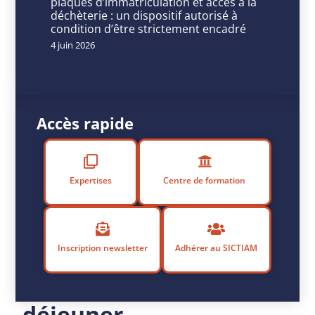
plaques d’immatriculation et accès à la
u
déchèterie : un dispositif autorisé à
b
condition d’être strictement encadré
li
4 juin 2026
é
l
e
1
Accès rapide
8
j
u
i
Expertises
Centre de formation
n
2
0
2
Inscription newsletter
Adhérer au SICTIAM
3
Petit-
déjeuner