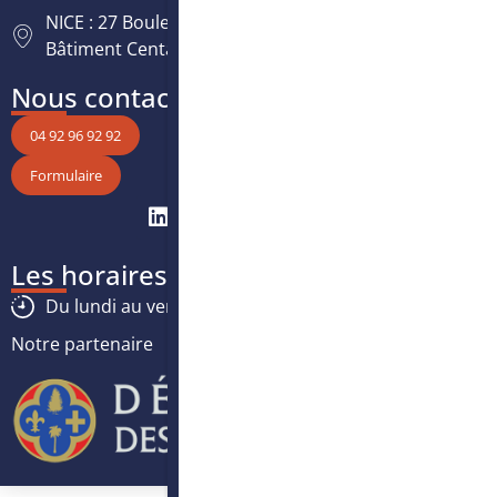
NICE : 27 Boulevard Paul Montel Nice Leader -
Bâtiment Centaure, 06200 Nice
Nous contacter
04 92 96 92 92
Formulaire
Les horaires
Du lundi au vendredi :
8h30
-
12h30
/
13h30
-
17h
Notre partenaire