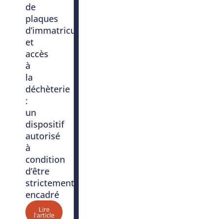
de
plaques
d’immatriculation
et
accès
à
la
déchèterie
:
un
dispositif
autorisé
à
condition
d’être
strictement
encadré
Lire
l'article