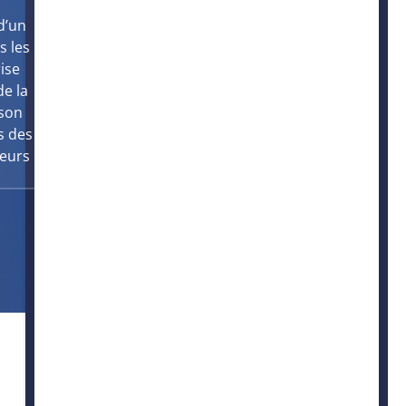
Adhérer au SICTIAM
d’un
s les
ise
de la
 son
s des
teurs