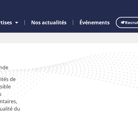
tises
Nos actualités
Événements
Recru
ande
ités de
sible
s
taires,
qualité du