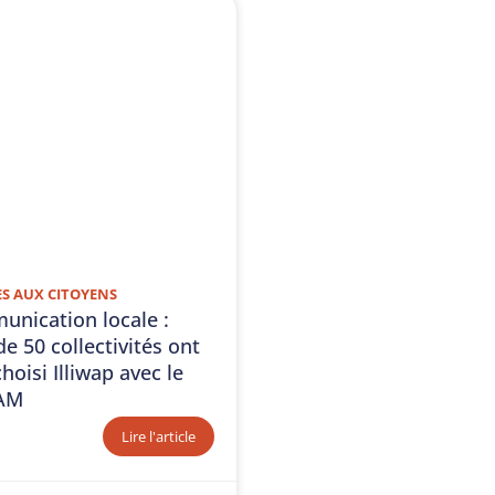
ES AUX CITOYENS
nication locale :
de 50 collectivités ont
hoisi Illiwap avec le
IAM
Lire l'article