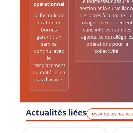
Le fournisseur assure l
opérationnel
gestion et la surveillanc
La formule de
des accès à la borne. Le
location de
usagers se connectent
bornes
sans intervention des
garantit un
agents, ce qui allège le
service
opérations pour la
continu, avec
collectivité.
le
remplacement
du matériel en
cas d'avarie
Actualités liées
Voir toutes nos act