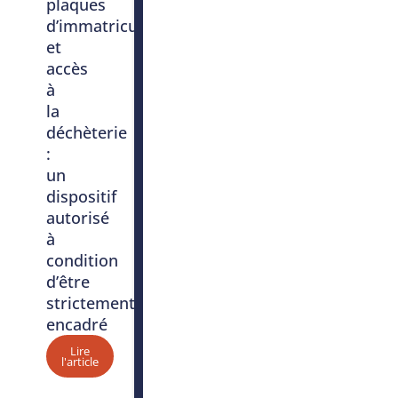
plaques
d’immatriculation
et
accès
à
la
déchèterie
:
un
dispositif
autorisé
à
condition
d’être
strictement
encadré
Lire
l'article