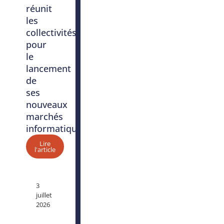
réunit
les
collectivités
pour
le
lancement
de
ses
nouveaux
marchés
informatiques
Lire
l'article
3
juillet
2026