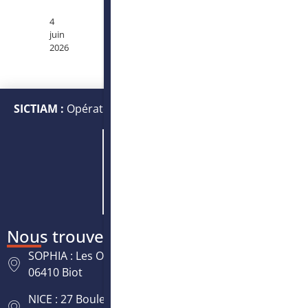
4
juin
2026
SICTIAM :
Opérateur public de services numériques et
énergétiques
Nous trouver
SOPHIA : Les Oréades, 125 rue des Amandiers,
06410 Biot
NICE : 27 Boulevard Paul Montel Nice Leader -