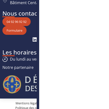
Bâtiment Centaure, 06200 Nice
Nous contacter
04 92 96 92 92
Formulaire
Les horaires
Du lundi au vendredi :
8h30
-
12h30
/
13h30
-
17h
Notre partenaire
Mentions légales
Protection des données personnelles
Politique des cookies
Conditions générales d’utilisation