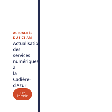
ACTUALITÉS
DU SICTIAM
Actualisation
des
services
numériques
à
la
Cadière-
d’Azur
Lire
l'article