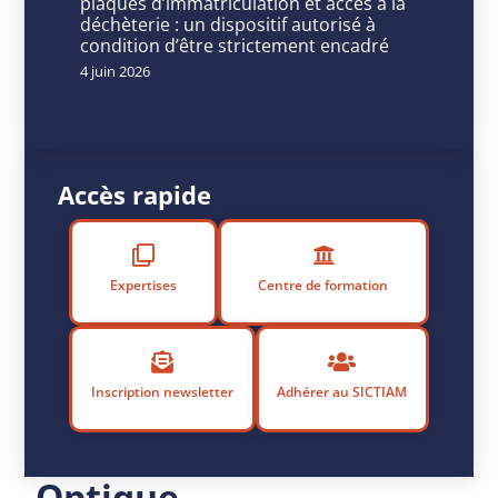
l’ADSL
plaques d’immatriculation et accès à la
déchèterie : un dispositif autorisé à
condition d’être strictement encadré
4 juin 2026
P
u
bl
ié
Accès rapide
le
2
3
m
Expertises
Centre de formation
ai
2
0
2
Inscription newsletter
Adhérer au SICTIAM
3
Fibre
Optique